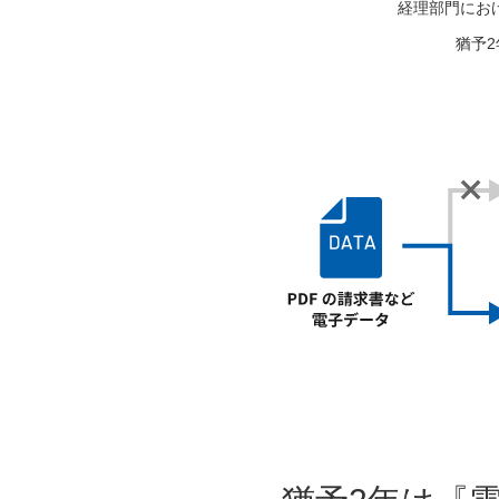
経理部門にお
猶予